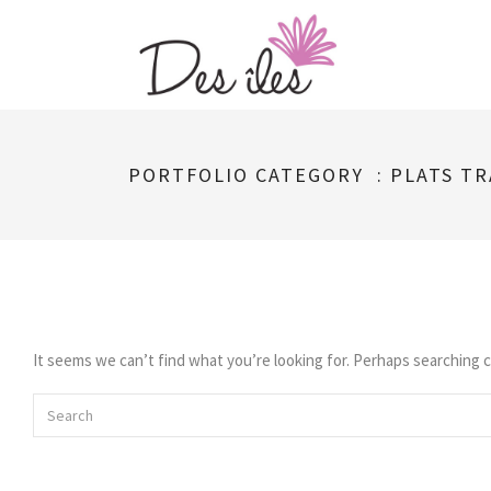
Skip
to
content
PORTFOLIO CATEGORY :
PLATS TR
It seems we can’t find what you’re looking for. Perhaps searching c
Search
for: