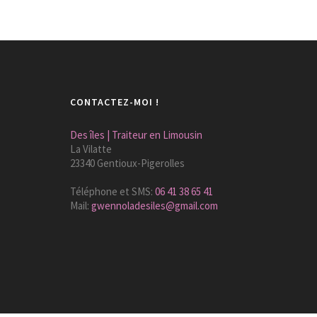
CONTACTEZ-MOI !
Des îles | Traiteur en Limousin
La Vilatte
23340 Gentioux-Pigerolles
Téléphone et SMS:
06 41 38 65 41
Mail:
gwennoladesiles@gmail.com