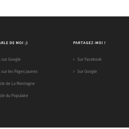
RLE DE MOI ;)
PARTAGEZ-MOI !
s sur Google
Sur Facebook
s sur les Pages jaunes
Sur Google
icle de La Montagne
icle du Populaire