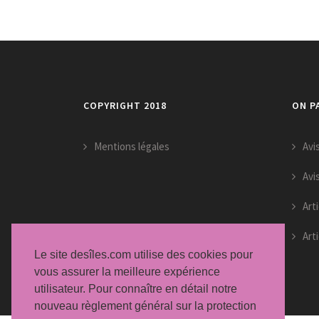
COPYRIGHT 2018
ON PA
Mentions légales
Avi
Avi
Art
Art
Le site desîles.com utilise des cookies pour
vous assurer la meilleure expérience
utilisateur. Pour connaître en détail notre
nouveau règlement général sur la protection